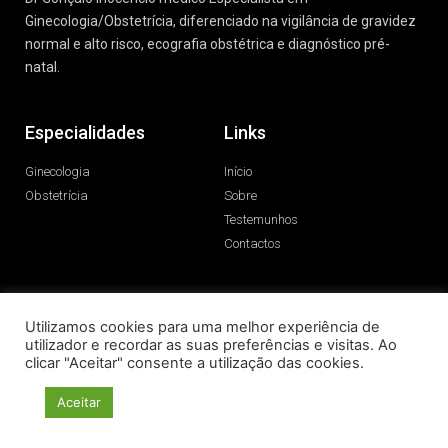
Ginecologia/Obstetrícia, diferenciado na vigilância de gravidez
normal e alto risco, ecografia obstétrica e diagnóstico pré-
natal.
Especialidades
Links
Ginecologia
Início
Obstetrícia
Sobre
Testemunhos
Contactos
Utilizamos cookies para uma melhor experiência de
utilizador e recordar as suas preferências e visitas. Ao
© 2020 All rights reserved
clicar "Aceitar" consente a utilização das cookies.
Aceitar